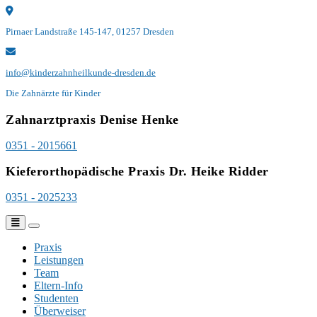
Skip
to
Pirnaer Landstraße 145-147, 01257 Dresden
content
info@kinderzahnheilkunde-dresden.de
Die Zahnärzte für Kinder
Zahnarztpraxis Denise Henke
0351 - 2015661
Kieferorthopädische Praxis Dr. Heike Ridder
0351 - 2025233
Toggle navigation
Praxis
Leistungen
Team
Eltern-Info
Studenten
Überweiser